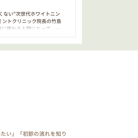
内因性の変化（歯の構造の変
ちらです。実は、歯の「中
くない"次世代ホワイトニン
です。 2. 知っておきたい
ミントクリニック院長の竹島
とると黄色くなるのかを理解す
療に携わる人間にとって、
を
ための道具以上の意味を持ち
、 笑顔の輝き であり、そして
す。 私が日々診療する中で痛
が患者さまの人生にもたらす
、なんだか顔色が優れないと
のがちょっと嫌だな」—。もし
ら、それはお肌や髪のせいで
の色」が原因かもしれませ
の常識：「痛い」「しみる」
ださい。
ングに興味はあっても、過去
「しみるのが怖い」「何日も
」といった不安をお持ちの方
。 従来のホワイトニング剤
激の強い成分を使用する必要
みたい」「初診の流れを知り