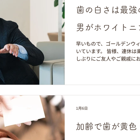
歯の白さは最強
男がホワイトニ
早いもので、ゴールデンウ
いています。 皆様、連休は
しぶりにご友人やご親戚に
かけしたという方も多いか
歯科ミントクリニック院長の
最近当院でも急増している
ついてお話しします。 1. 
か？ ビジネスやプライベー
か数秒で決まると言われてい
1月6日
の黄ばみは相手にこのよう
あります。 清潔感の欠如：
加齢で歯が黄色
色が目立つと、だらしない印
える： 歯の黄ばみは加齢を