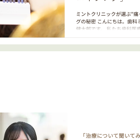
とすことができます。 ② 
化） 今回注目したいのがこ
ミントクリニックが選ぶ"痛
身」そのものが変化しているの
グの秘密 こんにちは。歯科
「歯の3層構造」 なぜ年を
健太郎です。 私たち歯科医
るために、まずは歯の構造
「歯」は単に食べ物を噛む
ます。それは、 自信 であり
何よりも 若々しさの象徴 で
感するのは、「歯の白さ」
変化の大きさです。 「最近
言われる」「マスクを外す
あなたがそう感じているな
はなく、もしかしたら「歯
ん。 変わるホワイトニング
お悩み、まずはお気軽にご相談く
はもう古いかも ホワイトニ
のイメージから「痛そう」
好きなものが食べられない
が多いのではないでしょうか
は、効果を高めるために刺
「治療について聞いて