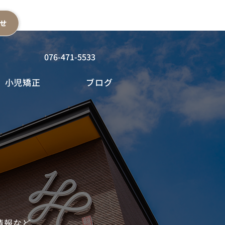
富山県滑川市柳原85−1​
せ
076-471-5533
小児矯正
ブログ
情報など、