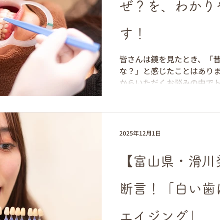
す。 自信のなさ： 口元を
ぜ？を、わかり
は、消極的に映ってしまいま
は、毎日の食事（カレー、
す！
「着色」だけでなく、加齢
質」が濃くなることにあり
皆さんは鏡を見たとき、「
けでは決して落とすことが
な？」と感じたことはありま
からいただくお悩みの中で
です。何を隠そう、 私自身
てきたな」と実感することが
懸命磨いていても歯は黄色
か？ 今回は、その意外なメ
2025年12月1日
若々しさを取り戻す方法につい
黄色くなる「2つの原因」 
【富山県・滑川
分けて「外側から」 と 「
す。 ① 外因性の汚れ（ステ
断言！「白い歯
しやすいですよね。コーヒ
などの色素や、タバコのヤ
ものです。これらはプロに
エイジング」