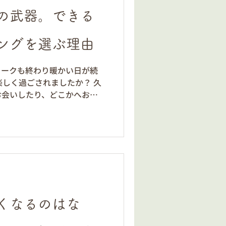
の武器。できる
ングを選ぶ理由
ィークも終わり暖かい日が続
楽しく過ごされましたか？ 久
お会いしたり、どこかへお出
もしれません。こんにちは。
竹島健太郎です。 今回は、
「メンズホワイトニング」に
なぜ、歯が黄色いと「損」なの
トにおいて、第一印象はわず
ます。 特に男性の場合、歯
な印象を与えてしまうことが
 タバコのヤニやコーヒーの着
くなるのはな
象に。 実年齢より老けて見
感じさせる大きなサインで