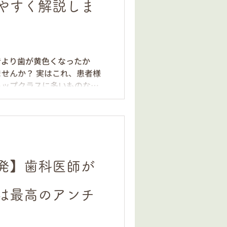
気にして思い切り笑えない姿
やすく解説しま
す。 歯が黄色くなる原因
コーヒー、ワイン等）による
によって歯の内部の「象牙
ます。これは、毎日の歯磨きだ
昔より歯が黄色くなったか
できません。
せんか？ 実はこれ、患者様
トップクラスに多いものなの
も「昔に比べて色が濃くなっ
あります。 なぜ、毎日一生
くなってしまうのでしょう
カニズムと、歯を削らずに
てお話しします。 1. 歯が
歯が変色する原因には、大きく
発】歯科医師が
内側から」の2種類がありま
イン・ヤニ） これはイメージ
は最高のアンチ
ー、紅茶、赤ワイン、カレー
ニが歯の表面にこびりついた
よるクリーニングである程度落