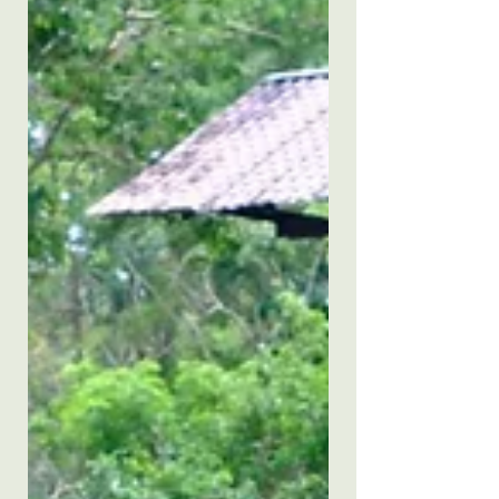
医療は全身の健康にとって欠かせないもの
である」という事実に辿り着いたのです。
お口の状態を整えることは、全身の健康悪
化を防ぐための、最も重要な鍵となりま
す。ただ目の前の虫歯を治すだけでなく、
「その先にある患者様の生涯の健康を守り
たい」。それが今の私の原点です。 お子様
からご高齢の方まで、一生涯の健康を守る
ために 現代社会では食生活や環境の変化に
より、常に口が開いたままの「口呼吸」の
お子様が増えています。これは「小児の口
腔機能発達不全症」として、実は深刻な