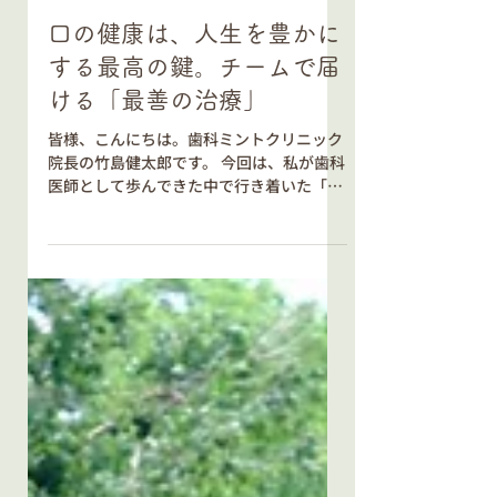
5月20日
口の健康は、人生を豊かに
する最高の鍵。チームで届
ける「最善の治療」
皆様、こんにちは。歯科ミントクリニック
院長の竹島健太郎です。 今回は、私が歯科
医師として歩んできた中で行き着いた「想
い」と、当院がなぜ今の診療スタイルや設
備にこだわっているのかについて、少しお
話しさせてください。 歯科医師としての原
点と、学びの中での気づき 私が歯科大学を
卒業した当初、歯科医師の仕事とは「虫歯
を削って詰めること」や「歯の根の治療を
すること」そのものだと思っていました。
しかし、卒業後に研鑽を積み、多くの患者
様と真摯に向き合う中で、その考えは大き
く変わりました。 学べば学ぶほど、「歯科