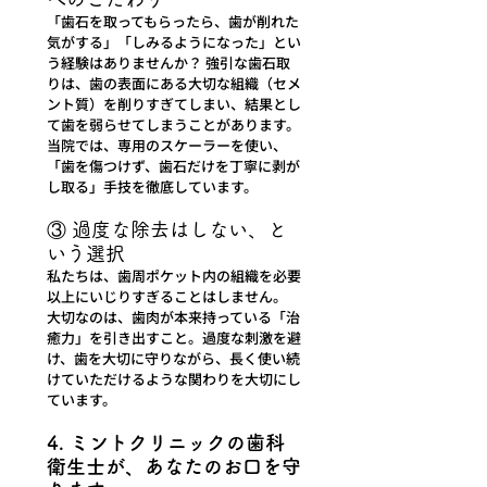
「歯石を取ってもらったら、歯が削れた
気がする」「しみるようになった」とい
う経験はありませんか？ 強引な歯石取
りは、歯の表面にある大切な組織（セメ
ント質）を削りすぎてしまい、結果とし
て歯を弱らせてしまうことがあります。
当院では、専用のスケーラーを使い、
「歯を傷つけず、歯石だけを丁寧に剥が
し取る」手技を徹底しています。
③ 過度な除去はしない、と
いう選択
私たちは、歯周ポケット内の組織を必要
以上にいじりすぎることはしません。 
大切なのは、歯肉が本来持っている「治
癒力」を引き出すこと。過度な刺激を避
け、歯を大切に守りながら、長く使い続
けていただけるような関わりを大切にし
ています。
4. ミントクリニックの歯科
衛生士が、あなたのお口を守