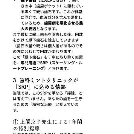
縁下歯石（えんかしせき）：
 歯ぐ
きの中（歯周ポケット）に隠れてい
る黒くて硬い歯石です。これが非常
に厄介で、血液成分を含んで硬化し
ているため、
歯周病を悪化させる最
大の要因
となります。
まず最初に縁上歯石を除去した後、回数
をかけて縁下歯石を除去していきます
（歯石の量や硬さは個人差があるのでそ
の方に合わせて回数が変わります）
この「縁下歯石」を丁寧に取り除く処置
を、専門用語で
SRP（スケーリング・ル
ートプレーニング）
と呼びます。
3. 歯科ミントクリニックが
「SRP」に込める情熱
当院では、このSRPを単なる「掃除」と
は考えていません。あなたの歯を一生守
るための「精密な治療」と捉えていま
す。
① 上間京子先生による1年間
の特別指導