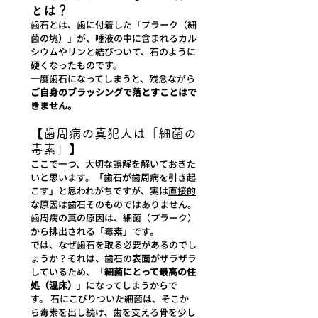
とは？
歯石とは、歯に付着した「プラーク（細
菌の塊）」が、唾液の中に含まれるカル
シウムやリンと結びついて、石のように
硬くなったものです。
一度歯石になってしまうと、残念ながら
ご自身のブラッシングで落とすことはで
きません。
【歯周病の真犯人は「細菌の
毒素」】
ここで一つ、大切な誤解を解いておきた
いと思います。「歯石が歯周病を引き起
こす」と思われがちですが、実は
直接的
な原因は歯石そのものではありません
。
歯周病の真の原因は、細菌（プラーク）
から排出される「毒素」です。
では、なぜ歯石を取る必要があるのでし
ょうか？それは、歯石の表面がザラザラ
しているため、「
細菌にとって最高の住
処（温床）
」になってしまうからで
す。 石にこびりついた細菌は、そこか
ら毒素を出し続け、歯を支える骨を少し