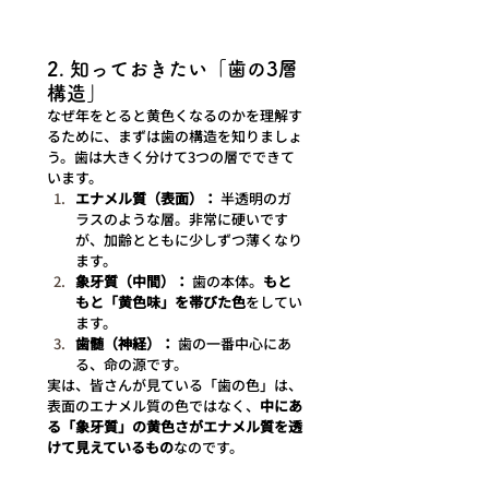
2. 知っておきたい「歯の3層
構造」
なぜ年をとると黄色くなるのかを理解す
るために、まずは歯の構造を知りましょ
う。歯は大きく分けて3つの層でできて
います。
エナメル質（表面）：
 半透明のガ
ラスのような層。非常に硬いです
が、加齢とともに少しずつ薄くなり
ます。
象牙質（中間）：
 歯の本体。
もと
もと「黄色味」を帯びた色
をしてい
ます。
歯髄（神経）：
 歯の一番中心にあ
る、命の源です。
実は、皆さんが見ている「歯の色」は、
表面のエナメル質の色ではなく、
中にあ
る「象牙質」の黄色さがエナメル質を透
けて見えているもの
なのです。