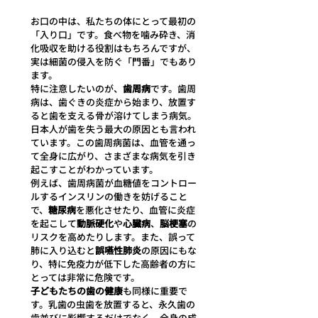
お口の中は、私たちの体にとって最初の
「入り口」です。食べ物を噛み砕き、消
化吸収を助ける役割はもちろんですが、
実は細菌の侵入を防ぐ「門番」でもあり
ます。
特に注意したいのが、
歯周病
です。歯周
病は、歯ぐきの炎症から始まり、放置す
ると歯を支える骨が溶けてしまう病気。
日本人が歯を失う最大の原因とも言われ
ています。この歯周病菌は、血管を通っ
て全身に広がり、さまざまな病気を引き
起こすことがわかっています。
例えば、歯周病菌が血糖値をコントロー
ルするインスリンの働きを妨げること
で、
糖尿病
を悪化させたり、血管に炎症
を起こして
動脈硬化
や
心臓病
、
脳梗塞
の
リスクを高めたりします。また、誤って
肺に入り込むと
誤嚥性肺炎
の原因にもな
り、特に免疫力が低下した高齢者の方に
とっては非常に危険です。
子どもたちの歯の健康
も同様に重要で
す。乳歯の虫歯を放置すると、永久歯の
歯並びに影響するだけでなく、全身の成