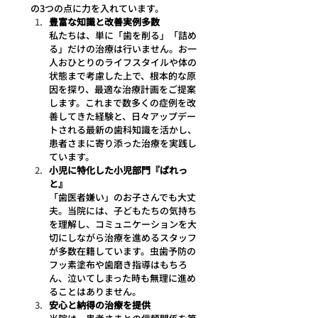
の3つの点に力を入れています。
豊富な知識と改善実例多数
私たちは、単に「歯を削る」「詰め
る」だけの治療は行いません。お一
人おひとりのライフスタイルや体の
状態まで考慮した上で、根本的な原
因を探り、最適な治療計画をご提案
します。これまで数多くの症例を改
善してきた経験と、日々アップデー
トされる最新の歯科知識を活かし、
患者さまに寄り添った治療を実践し
ています。
小児に特化した小児部門『ぱれっ
と』
「歯医者嫌い」のお子さんでも大丈
夫。当院には、子どもたちの気持ち
を理解し、コミュニケーションを大
切にしながら治療を進めるスタッフ
が多数在籍しています。虫歯予防の
フッ素塗布や歯磨き指導はもちろ
ん、泣いてしまった時も無理に進め
ることはありません。
安心と納得の治療を提供